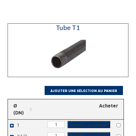
Tube T1
Ø
Acheter
(DN)
quantité
Ajouter au panier
1
de
Tube
quantité
T1
Ajouter au panier