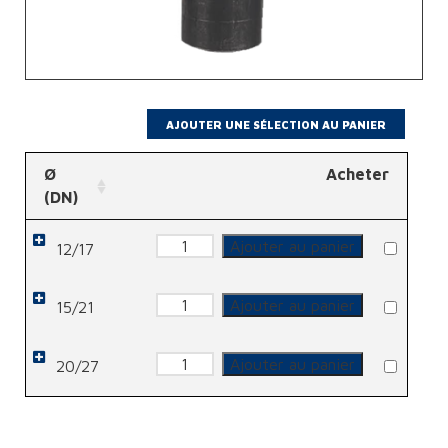
Ø
Acheter
(DN)
quantité
Ajouter au panier
12/17
de
Manchon
Lisse
quantité
Ajouter au panier
15/21
de
Manchon
Lisse
quantité
Ajouter au panier
20/27
de
Manchon
Lisse