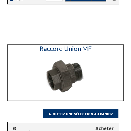
de
FF
Raccord
Union
FF
Raccord Union MF
Ø
Acheter