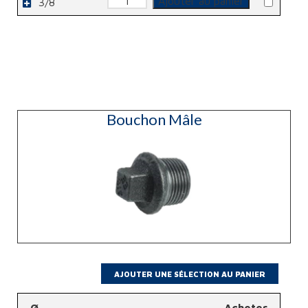
FF
Ajouter au panier
3/8
de
90°
Coude
FF
90°
Bouchon Mâle