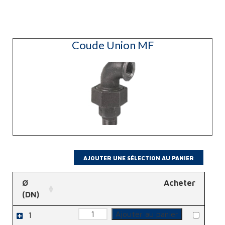
Coude Union MF
Ø
Acheter
(DN)
quantité
Ajouter au panier
1
de