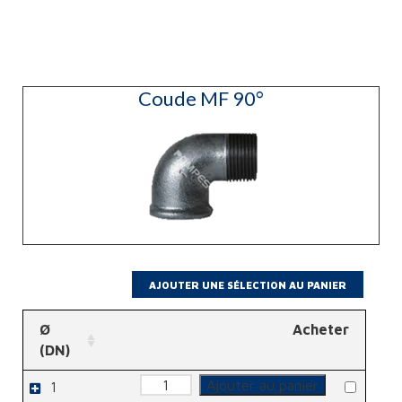
Coude MF 90°
Ø
Acheter
(DN)
quantité
Ajouter au panier
1
de