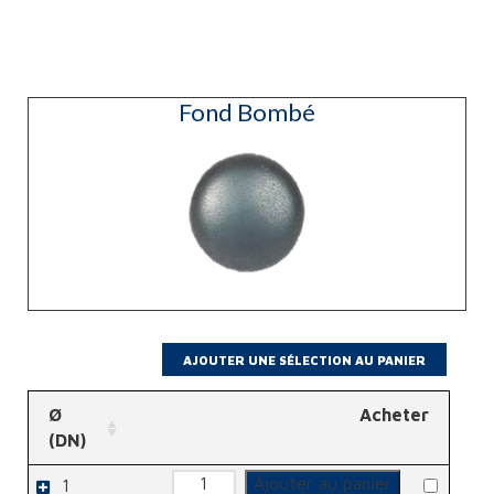
Fond Bombé
Ø
Acheter
(DN)
quantité
Ajouter au panier
1
de