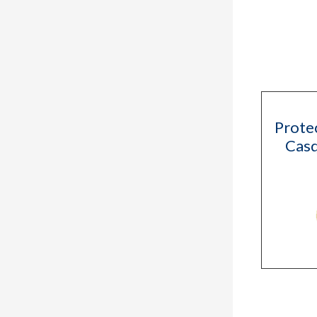
Protec
Casq