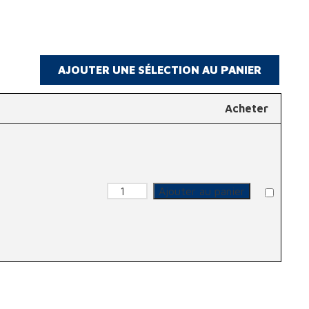
Acheter
quantité de Protection oreilles -
Ajouter au panier