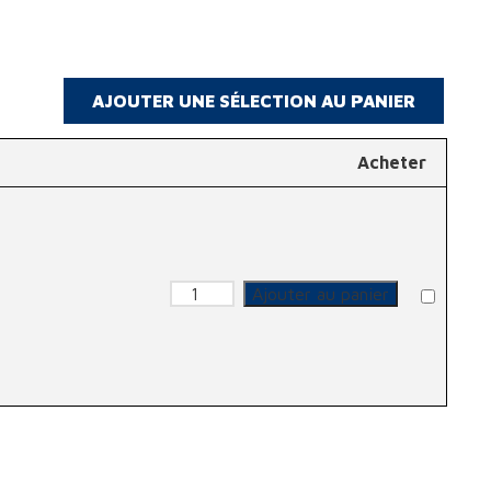
Acheter
quantité de Gant manutention a
Ajouter au panier