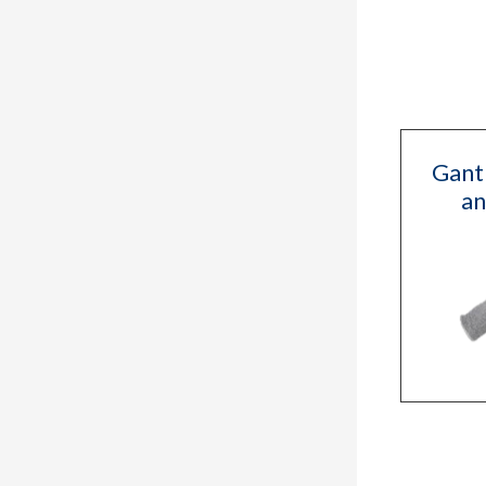
Gant
an