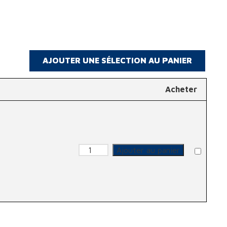
Acheter
quantité de Lunette de soudure
Ajouter au panier