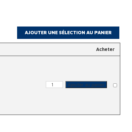
Acheter
quantité de Protection oreilles
Ajouter au panier