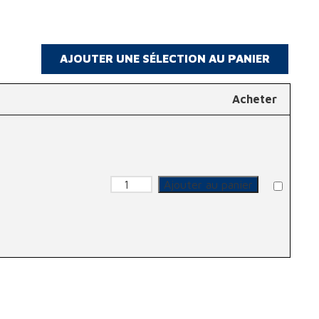
Acheter
quantité de Masque anti-poussiè
Ajouter au panier