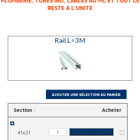
Rail L=3M
Section
Acheter
quantité
Ajouter au panier
41x21
de
Rail