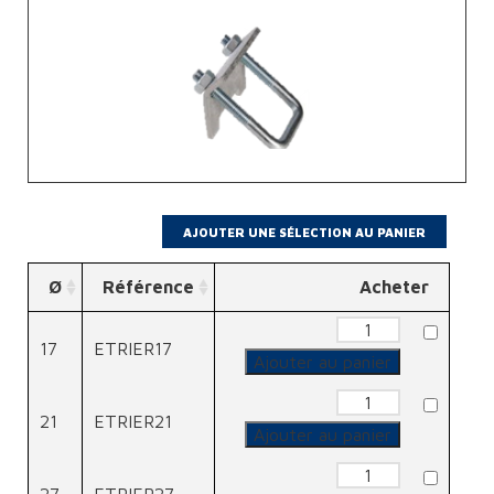
Ø
Référence
Acheter
quantité
de
17
ETRIER17
Etrier
Ajouter au panier
quantité
de
21
ETRIER21
Etrier
Ajouter au panier
quantité
de