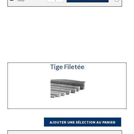
de
Collier
Poire
Tige Filetée