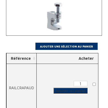
Référence
Acheter
quantité
de
RAILCRAPAUD
Crapaud
Ajouter au panier
Ø
8
IPN
≤
16mm