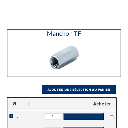
Manchon TF
Ø
Acheter
quantité
Ajouter au panier
7
de
Manchon
TF