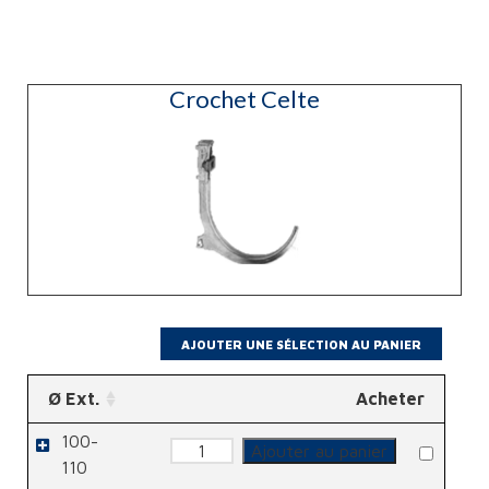
Crochet Celte
Ø Ext.
Acheter
100-
quantité
Ajouter au panier
de
110
Crochet