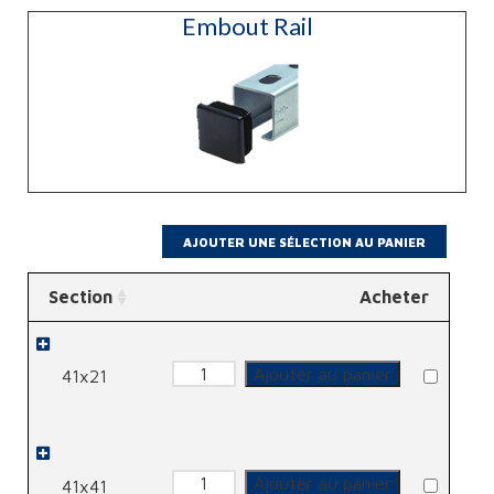
Embout Rail
Section
Acheter
quantité
Ajouter au panier
41x21
de
Embout
Rail
quantité
Ajouter au panier
41x41
de