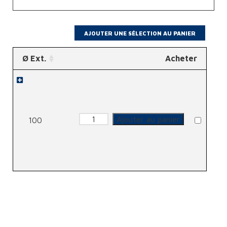
Ø Ext.
Acheter
quantité
Ajouter au panier
100
de
Collier
descente
Ø
8