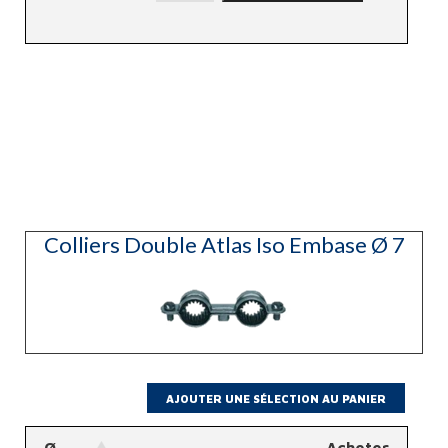
Embout
Rail
Colliers Double Atlas Iso Embase Ø 7