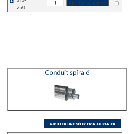
315-
quantité
Ajouter au panier
de
250
Réduction
plate
Conduit spiralé