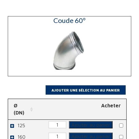
Coude 60°
Ø
Acheter
(DN)
quantité
Ajouter au panier
125
de
Coude
quantité
60°
Ajouter au panier
160
de