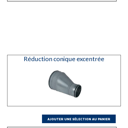
Coude
90°
Réduction conique excentrée