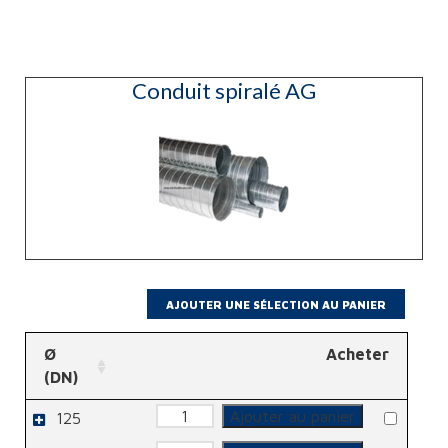
Conduit spiralé AG
Ø
Acheter
(DN)
quantité
Ajouter au panier
125
de
Conduit
quantité