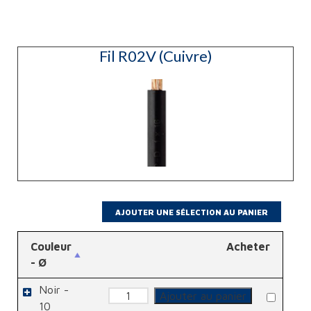
Fil R02V (Cuivre)
Couleur
Acheter
- Ø
Noir -
quantité
Ajouter au panier
de
10