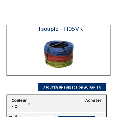
Fil souple – H05VK
Couleur
Acheter
- Ø
Blanc -