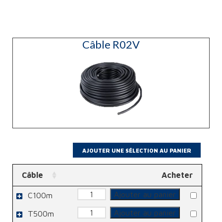
Câble R02V
Câble
Acheter
quantité
Ajouter au panier
C100m
de
Câble
quantité
R02V
Ajouter au panier
T500m
de