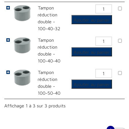
Tampon
quantit
réduction
de
Ajouter au panier
double -
Tampon
100-40-32
réducti
Tampon
quantit
double
réduction
de
Ajouter au panier
double -
Tampon
100-40-40
réducti
Tampon
quantit
double
réduction
de
Ajouter au panier
double -
Tampon
100-50-40
réducti
Affichage 1 à 3 sur 3 produits
double