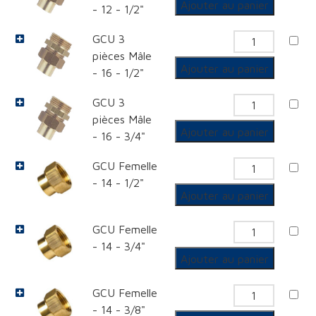
Ajouter au panier
- 12 - 1/2"
Mâle
GCU
GCU 3
3
quantit
pièces Mâle
pièces
de
Ajouter au panier
- 16 - 1/2"
Mâle
GCU
GCU 3
3
quantit
pièces Mâle
pièces
de
Ajouter au panier
- 16 - 3/4"
Mâle
GCU
GCU Femelle
3
quantit
- 14 - 1/2"
pièces
de
Ajouter au panier
Mâle
GCU
GCU Femelle
Femelle
quantit
- 14 - 3/4"
de
Ajouter au panier
GCU
GCU Femelle
Femelle
quantit
- 14 - 3/8"
de