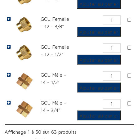
de
Ajouter au panier
GCU
GCU Femelle
Femelle
quantit
- 12 - 3/8"
de
Ajouter au panier
GCU
GCU Femelle
Femelle
quantit
- 12 - 1/2"
de
Ajouter au panier
GCU
GCU Mâle -
Femelle
quantit
14 - 1/2"
de
Ajouter au panier
GCU
GCU Mâle -
Mâle
quantit
14 - 3/4"
de
Ajouter au panier
GCU
Mâle
Affichage 1 à 50 sur 63 produits