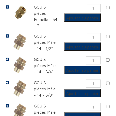
3
GCU 3
quantit
pièces
pièces
de
Femelle
Ajouter au panier
Femelle - 54
GCU
- 2
3
GCU 3
quantit
pièces
pièces Mâle
de
Femelle
Ajouter au panier
- 14 - 1/2"
GCU
GCU 3
3
quantit
pièces Mâle
pièces
de
Ajouter au panier
- 14 - 3/4"
Mâle
GCU
GCU 3
3
quantit
pièces Mâle
pièces
de
Ajouter au panier
- 14 - 3/8"
Mâle
GCU
GCU 3
3
quantit
pièces Mâle
pièces
de