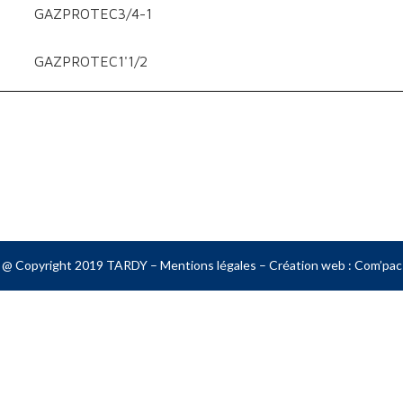
GAZPROTEC3/4-1
GAZPROTEC1'1/2
@ Copyright 2019 TARDY –
Mentions légales
– Création web :
Com’pac