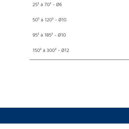
25² à 70² - Ø6
50² à 120² - Ø10
95² à 185² - Ø10
150² à 300² - Ø12