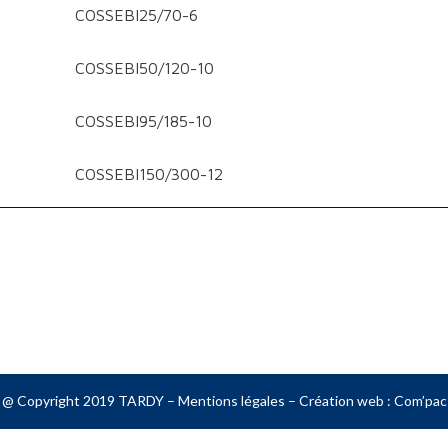
COSSEBI25/70-6
COSSEBI50/120-10
COSSEBI95/185-10
COSSEBI150/300-12
@ Copyright 2019 TARDY –
Mentions légales
– Création web :
Com’pac