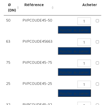
Ø
Référence
Acheter
(DN)
50
PVPCOUDE45-50
quantité
de
Ajouter au panier
Coude
63
PVPCOUDE45663
45°
quantité
de
Ajouter au panier
Coude
75
PVPCOUDE45-75
45°
quantité
de
Ajouter au panier
Coude
25
PVPCOUDE45-25
45°
quantité
de
Ajouter au panier
Coude
32
PVPCOUDE45-32