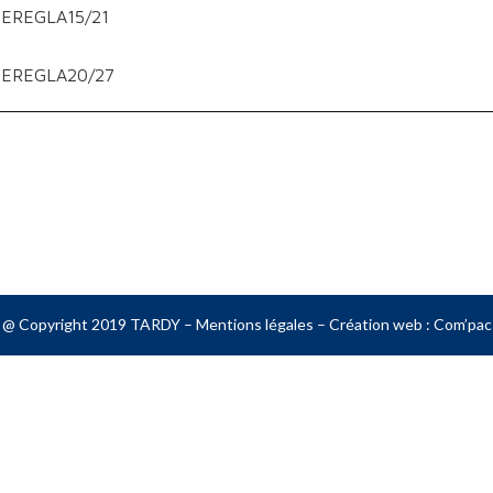
EREGLA15/21
EREGLA20/27
@ Copyright 2019 TARDY –
Mentions légales
– Création web :
Com’pac