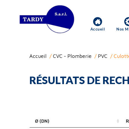
Accueil
Nos M
Accueil
/
CVC - Plomberie
/
PVC
/ Culott
RÉSULTATS DE RECH
Ø (DN)
R