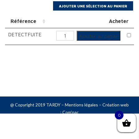
Référence
Acheter
DETECTFUITE
quantité
Ajouter au panier
de
Détecteur
fuite
de
gaz
aérosol
@ Copyright 2019 TARDY –
Mentions légales
– Création web
:
Com’pac
0