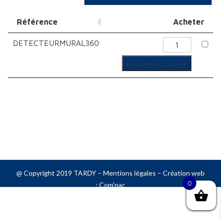
Référence
Acheter
DETECTEURMURAL360
quantité
de
Ajouter au panier
Détecte
de
mouvem
mural
360°
@ Copyright 2019 TARDY –
Mentions légales
– Création web
0
:
Com’pac