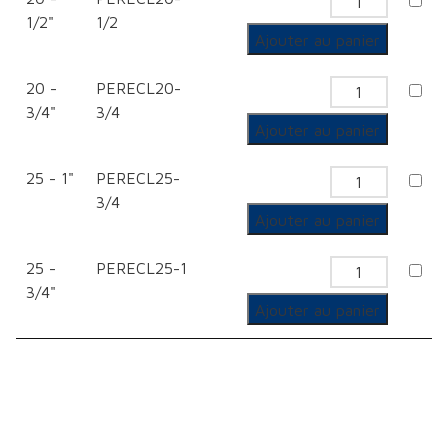
libre
quantité
1/2"
1/2
de
Ajouter au panier
Ecrou
20 -
PERECL20-
libre
quantité
3/4"
3/4
de
Ajouter au panier
Ecrou
25 - 1"
PERECL25-
libre
quantité
3/4
de
Ajouter au panier
Ecrou
25 -
PERECL25-1
libre
quantité
3/4"
de
Ajouter au panier
Ecrou
libre