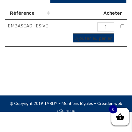
Référence
Acheter
EMBASEADHESIVE
quantité
de
Ajouter au panier
Embase
à
Colring
Adhésiv
@ Copyright 2019 TARDY –
Mentions légales
– Création web
0
:
Com’pac