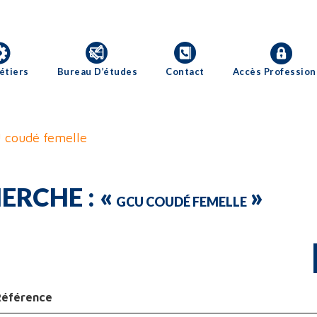
étiers
Bureau D’études
Contact
Accès Profession
 coudé femelle
ERCHE : «
»
GCU COUDÉ FEMELLE
Référence