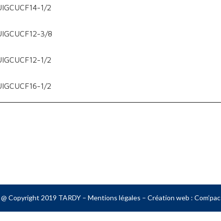
UIGCUCF14-1/2
UIGCUCF12-3/8
UIGCUCF12-1/2
UIGCUCF16-1/2
@ Copyright 2019 TARDY –
Mentions légales
– Création web :
Com’pac