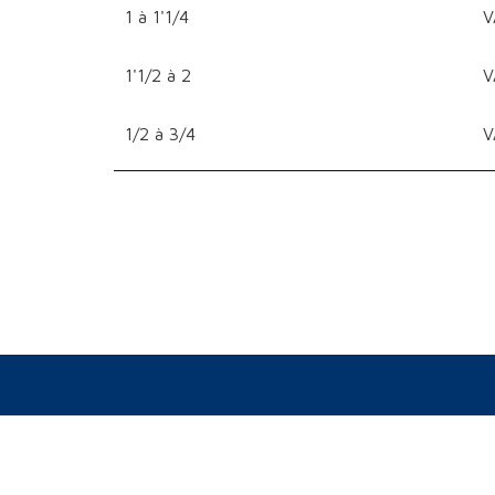
1 à 1'1/4
V
1'1/2 à 2
V
1/2 à 3/4
V