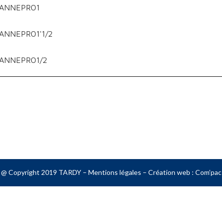
ANNEPRO1
ANNEPRO1'1/2
ANNEPRO1/2
@ Copyright 2019 TARDY –
Mentions légales
– Création web :
Com’pac