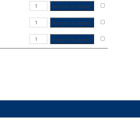
quantité de Kit prolongation de Vanne
Ajouter au panier
quantité de Kit prolongation de Vanne
Ajouter au panier
quantité de Kit prolongation de Vanne
Ajouter au panier