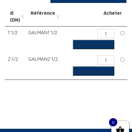
Ø
Référence
Acheter
(DN)
1'1/2
GALMAN1'1/2
quantité
de
Ajouter au panier
Mancho
2'1/2
GALMAN2'1/2
Lisse
quantité
de
Ajouter au panier
Mancho
Lisse
0