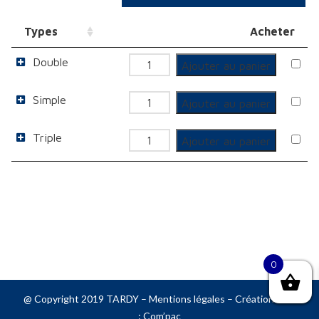
Types
Acheter
Double
quantité
Ajouter au panier
de
Simple
quantité
Ajouter au panier
PC
de
45x45
Triple
quantité
Ajouter au panier
PC
Rouge
de
45x45
PC
Rouge
45x45
Rouge
0
@ Copyright 2019 TARDY –
Mentions légales
– Création web
:
Com’pac