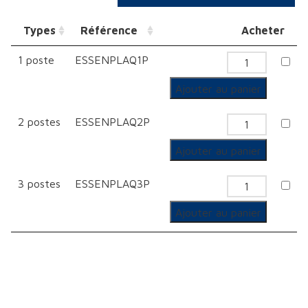
Types
Référence
Acheter
1 poste
ESSENPLAQ1P
quantité
de
Ajouter au panier
Plaque
2 postes
ESSENPLAQ2P
de
quantité
finition
de
Ajouter au panier
Plaque
3 postes
ESSENPLAQ3P
de
quantité
finition
de
Ajouter au panier
Plaque
de
finition