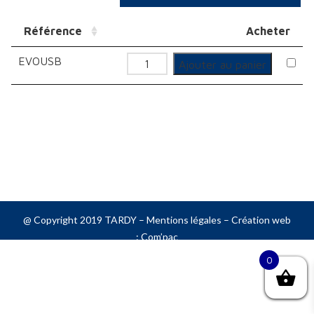
Référence
Acheter
EVOUSB
quantité
Ajouter au panier
de
Prise
USB
@ Copyright 2019 TARDY –
Mentions légales
– Création web
:
Com’pac
0