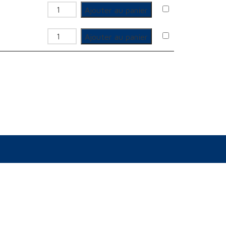
quantité de Rails appareillage modulair
Ajouter au panier
quantité de Rails appareillage modulair
Ajouter au panier