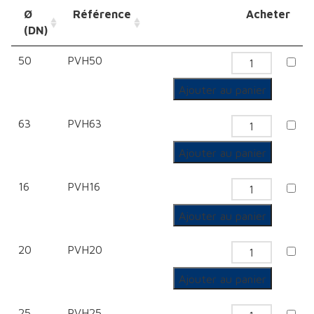
Ø
Référence
Acheter
(DN)
50
PVH50
quantité
de
Ajouter au panier
Tube
63
PVH63
quantité
de
Ajouter au panier
Tube
16
PVH16
quantité
de
Ajouter au panier
Tube
20
PVH20
quantité
de
Ajouter au panier
Tube
25
PVH25