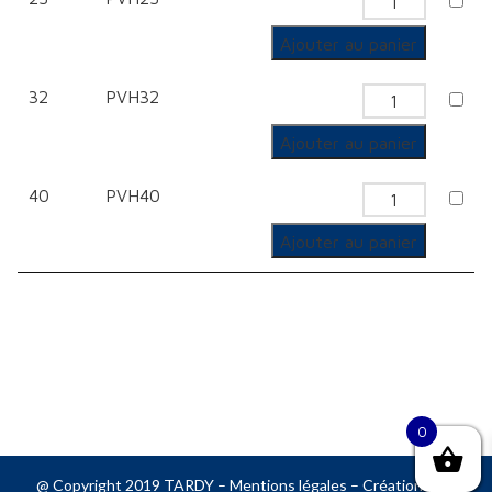
quantité
de
Ajouter au panier
Tube
32
PVH32
quantité
de
Ajouter au panier
Tube
40
PVH40
quantité
de
Ajouter au panier
Tube
0
@ Copyright 2019 TARDY –
Mentions légales
– Création web